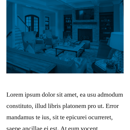
Lorem ipsum dolor sit amet, ea usu admodum
constituto, illud libris platonem pro ut. Error
mandamus te ius, sit te epicurei ocurreret,
saepe ancillae ei est. At eum vocent